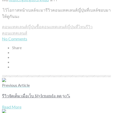
ไว้โอกาสหน้าเบลล์จะมารีวิวคอนแทคเลนส์ญี่ปุ่นที่เบลล์ชอบมา
ให้ดูกันนะ
คอนแทคเลนส์ญี่ปุ่น
ซื้อคอนแทคเลนส์ญี่ปุ่นที่ไหน
รีวิว
คอนแทคเลนส์
No Comments
Share
Previous Article
รีวิวจัดเต็ม:เมื่อเว็บ Stylenanda ลด 50%
Read More