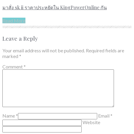
มาสั่ง sk ii ราคาประหยัดใน KingPowerOnline กัน
Read More
Leave a Reply
Your email address will not be published. Required fields are
marked
*
Comment *
Name *
Email *
Website