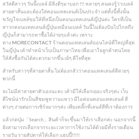
สวัสดีสาวๆ วันนี้เบลล์ มีสิ่งดีๆมาบอก !!! หลายๆ คนคงรู้ว่าเบลล์
สายตาสั้นและต้องใส่คอนแทคเลนส์เป็นประจำ แต่ทั้งนี้ทั้งนั้น
ขวัญใจเบลล์ขอให้ที่หนึ่งเป็นคอนแทคเลนส์ญี่ปุ่นค่ะ
ใครที่เป็น
สาวกคอนแทคเลนส์ญี่ปุ่นเหมือนเบลล์
วันนี้ไม่ต้องบินไปไกลถึง
ญี่ปุ่น
ก็สามารถหาซื้อได้ง่ายๆแล้วค่ะ
เพราะ
ทาง
MORECONTACT
ร้านคอนแทคเลนส์ออนไลน์ที่ใหญ่ที่สุด
ในญี่ปุ่น
เค้าทำหน้าเว็บ
เป็นภาษาไทย
เพื่อเอาใจลูกค้าคนไทย
ให้สั่งซื้อกันได้สะดวกมากขึ้น เย้ๆ ดีใจที่สุด
สำหรับสาวๆที่สายตาสั้น
ไม่ต้องกลัวว่าคอนแทคเลนส์สีสวยๆ
พวกนี้
จะไม่มีค่าสายตาตัวเองนะคะ
เค้ามีให้เลือกเยอะจริงๆค่ะ
เว็บ
ดีไซน์น่ารักเป็นสีชมพูหวานแหวว
มีไอค่อนคอนแทคเลนส์
สี
ต่างๆ
ง่ายต่อการเซิร์จมากๆค่ะ
เพียงคลิ๊กที่เลนส์สีที่เราต้องการ
แล้วกดปุ่ม
「
Search
」
สินค้าก็จะขึ้นมาให้เราเลือกค่ะ
นอกจากนี้
ยังสามารถเลือกจากระยะเวลาการใช้งานได้ด้วย
มีทั้งรายเดือน
รายวัน
รายสัปดาห์ให้เลือก แฮปปี้!!!!!