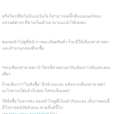
หรือใครที่ยังไม่มีแบบในใจ
ก็สามารถคลิ๊กที่แบนเนอร์ของ
แบรนด์ต่างๆ
ที่ทางเว็บเค้าเอามาแนะนำได้เลยค่ะ
พอกดเข้าไปดูที่หน้ารายละเอียดสินค้า
ก็จะมีให้เลือกค่าสายตา
และจำนวนกล่องที่จะซื้อ
*
ตรงเลือกค่าสายตา
ถ้าใครที่สายตาเท่ากัน
ต้องการสั่งแค่กล่อง
เดียว
ก็กดเลือกว่า
“
ไม่สั่งซื้อ
”
อีกข้างนะคะ
หลังจากเลือกค่าสายตา
อะไรต่างๆได้แล้วก็กดนำใส่รถเข็นเลย
!!
วิธีสั่งซื้อ
ไม่ยากค่ะ
ลองเข้าไปดูที่เว็บเค้ากันนะคะ
เห็นว่าตอนนี้
มีโปรฯลด
10%
ด้วยนะ
ตามลิ้งค์นี้ไป
เลย
https://goo.gl/p1NRqB
น้าา