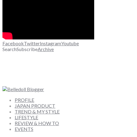
Facebook
Twitter
Instagram
Youtube
Search
Subscribe
Archive
PROFILE
JAPAN PRODUCT
TREND & MY STYLE
LIFESTYLE
REVIEW & HOW TO
EVENTS