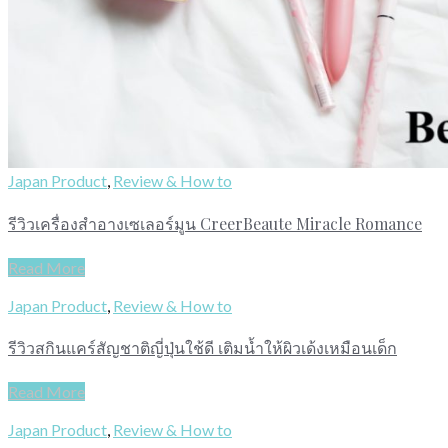
Japan Product
,
Review & How to
รีวิวเครื่องสำอางเซเลอร์มูน CreerBeaute Miracle Romance
Read More
Japan Product
,
Review & How to
รีวิวสกินแคร์สัญชาติญี่ปุ่นใช้ดี เติมน้ำให้ผิวเด้งเหมือนเด็ก
Read More
Japan Product
,
Review & How to