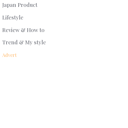
Japan Product
Lifestyle
Review & How to
Trend & My style
Advert