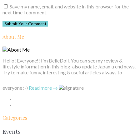
Save my name, email, and website in this browser for the
next time I comment.
About Me
Hello! Everyone!! I'm BelleDoll. You can see my review &
lifestyle information in this blog, also update Japan trend news.
Try to make funny, interesting & useful articles always to
everyone :-)
Read more →
Categories
Events