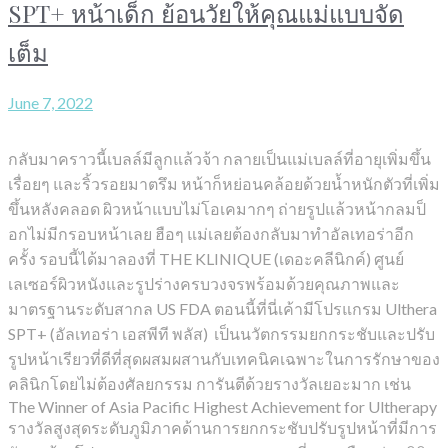
SPT+ หน้าเด็ก ย้อนวัยให้คุณแม่แบบจัด
เต็ม
June 7, 2022
กลับมาคราวนี้เบลล์มีลูกแล้วจ้า กลายเป็นแม่เบลล์ที่อายุเพิ่มขึ้น
เรื่อยๆ และริ้วรอยมาตรึม หน้าก็หย่อนคล้อยด้วยน้ำหนักตัวที่เพิ่ม
ขึ้นหลังคลอด ผิวหน้าแบบไม่โอเคมากๆ ถ่ายรูปแล้วหน้ากลมป็
อกไม่มีกรอบหน้าเลย ฮือๆ แม่เลยต้องกลับมาทำอัลเทอร่าอีก
ครั้ง รอบนี้ได้มาลองที่ THE KLINIQUE (เดอะคลีนิกค์) ศูนย์
เลเซอร์ผิวหนังและรูปร่างครบวงจรพร้อมด้วยคุณภาพและ
มาตรฐานระดับสากล US FDA ตอนนี้ที่นี่เค้ามีโปรแกรม Ulthera
SPT+ (อัลเทอร่า เอสพีที พลัส) เป็นนวัตกรรมยกกระชับและปรับ
รูปหน้าเรียวที่ดีที่สุดผสมผสานกับเทคนิคเฉพาะในการรักษาของ
คลินิกโดยไม่ต้องศัลยกรรม การันตีด้วยรางวัลเยอะมาก เช่น
The Winner of Asia Pacific Highest Achievement for Ultherapy
รางวัลสูงสุดระดับภูมิภาคด้านการยกกระชับปรับรูปหน้าที่มีการ