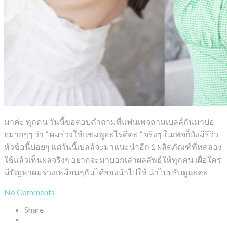
มาค่ะ ทุกคน วันนี้ขอตอบคำถามที่แฟนเพจถามเบลล์กันมาบ่อ
ยมากๆๆ ว่า ” ผมร่วงใช้แชมพูอะไรดีคะ ” จริงๆ ในเพจก็ยังมีรีวิว
หัวข้อนี้บ่อยๆ แต่วันนี้เบลล์จะมาแนะนำอีก 1 ผลิตภัณฑ์ที่ทดลอง
ใช้แล้วเห็นผลจริงๆ อยากจะมาบอกเล่าผลลัพธ์ให้ทุกคน เผื่อใคร
มีปัญหาผมร่วงเหมือนๆกันได้ลองนำไปใช้ นำไปปรับดูนะคะ
No Comments
Share