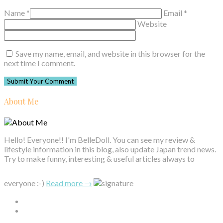
Name *
Email *
Website
Save my name, email, and website in this browser for the
next time I comment.
About Me
Hello! Everyone!! I'm BelleDoll. You can see my review &
lifestyle information in this blog, also update Japan trend news.
Try to make funny, interesting & useful articles always to
everyone :-)
Read more →