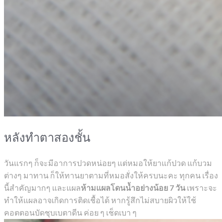
หลังทำตาสองชั้น
วันแรกๆ ก็จะมีอาการปวดหน่อยๆ แต่หมอให้ยาแก้ปวด แก้บวม
ต่างๆ มาทาน ก็ให้ทานยาตามที่หมอสั่งให้ครบนะคะ ทุกคน เรื่อง
นี้สำคัญมากๆ และแผล
ห้ามแผลโดนน้ำอย่างน้อย 7 วัน
เพราะจะ
ทำให้แผลอาจเกิดการติดเชื้อได้ หากรู้สึกไม่สบายผิวให้ใช้
คอตตอนบัดชุบเบตาดีน ค่อย ๆ เช็ดเบา ๆ