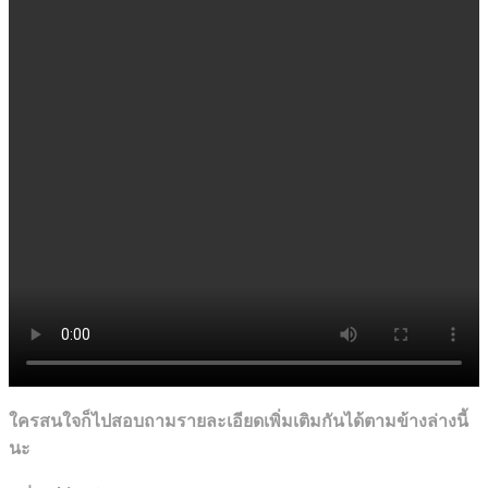
ใครสนใจก็ไปสอบถามรายละเอียดเพิ่มเติมกันได้ตามข้างล่างนี้
นะ