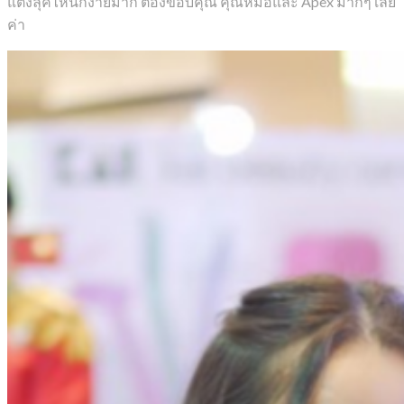
แต่งลุคไหนก็ง่ายมาก ต้องขอบคุณ คุณหมอและ Apex มากๆ เลย
ค่า