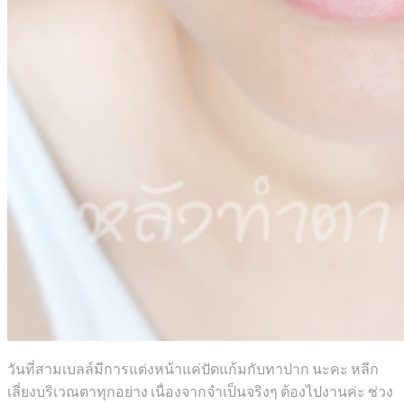
วันที่สามเบลล์มีการแต่งหน้าแค่ปัดแก้มกับทาปาก นะคะ หลีก
เลี่ยงบริเวณตาทุกอย่าง เนื่องจากจำเป็นจริงๆ ต้องไปงานค่ะ ช่วง