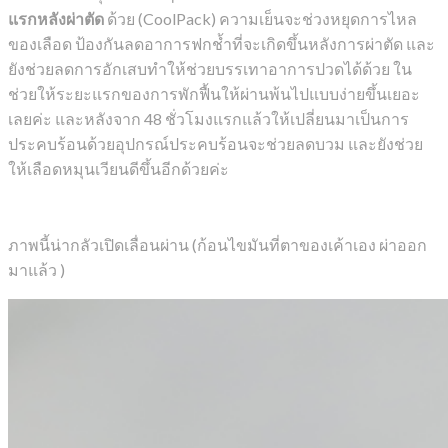
แรกหลังผ่าตัด
ด้วย (CoolPack) ความเย็นจะช่วงหยุดการไหล
ของเลือด ป้องกันลดอาการฟกช้ำที่จะเกิดขึ้นหลังการผ่าตัด และ
ยังช่วยลดการอักเสบทำให้ช่วยบรรเทาอาการปวดได้ด้วย ใน
ช่วยให้ระยะแรกของการพักฟื้นให้ผ่านพ้นไปแบบง่ายขึ้นเยอะ
เลยค่ะ และหลังจาก 48 ชั่วโมงแรกแล้วให้เปลี่ยนมาเป็นการ
ประคบร้อนด้วยอุปกรณ์ประคบร้อนจะช่วยลดบวม และยังช่วย
ให้เลือดหมุนเวียนดีขึ้นอีกด้วยค่ะ
ภาพนี้น่ากลัวเปิดเลื่อนผ่าน (ก้อนไขมันที่ตาของเค้าเอง ผ่าออก
มาแล้ว )