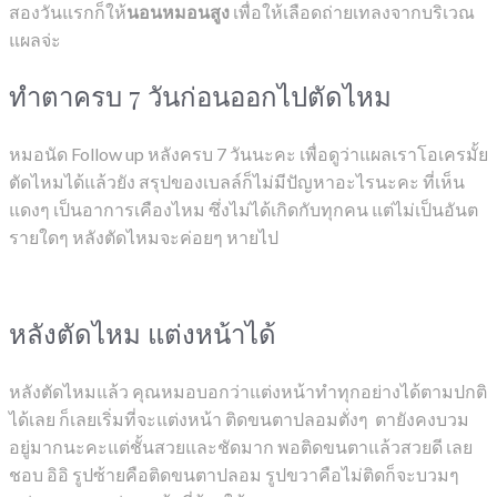
สองวันแรกก็ให้
นอนหมอนสูง
เพื่อให้เลือดถ่ายเทลงจากบริเวณ
แผลจ่ะ
ทำตาครบ 7 วันก่อนออกไปตัดไหม
หมอนัด Follow up หลังครบ 7 วันนะคะ เพื่อดูว่าแผลเราโอเครมั้ย
ตัดไหมได้แล้วยัง สรุปของเบลล์ก็ไม่มีปัญหาอะไรนะคะ ที่เห็น
แดงๆ เป็นอาการเคืองไหม ซึ่งไม่ได้เกิดกับทุกคน แต่ไม่เป็นอันต
รายใดๆ หลังตัดไหมจะค่อยๆ หายไป
หลังตัดไหม แต่งหน้าได้
หลังตัดไหมแล้ว คุณหมอบอกว่าแต่งหน้าทำทุกอย่างได้ตามปกติ
ได้เลย ก็เลยเริ่มที่จะแต่งหน้า ติดขนตาปลอมตั่งๆ ตายังคงบวม
อยู่มากนะคะแต่ชั้นสวยและชัดมาก พอติดขนตาแล้วสวยดี เลย
ชอบ อิอิ รูปซ้ายคือติดขนตาปลอม รูปขวาคือไม่ติดก็จะบวมๆ