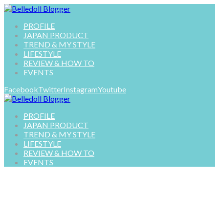
PROFILE
JAPAN PRODUCT
TREND & MY STYLE
LIFESTYLE
REVIEW & HOW TO
EVENTS
Facebook
Twitter
Instagram
Youtube
PROFILE
JAPAN PRODUCT
TREND & MY STYLE
LIFESTYLE
REVIEW & HOW TO
EVENTS