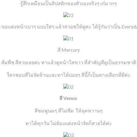
รู้สึกเหมือนเป็นลิปสติกของตัวเองจริงๆ เก๋มากๆ
ขอแต่งหน้าเบาๆ แบบใสๆ แล้วสวอซให้ดูค่ะ ได้รู้กันว่าเป็น Everyda
สี Mercury
ส้มพีช สีสวยเลยค่ะ ทาแล้วดูหน้าใสขาว ที่สำคัญสีดูเป็นธรรมชาติ
ใครชอบสีไม่จัดจ้านและทาได้บ่อยๆ สีนี้ก็เป็นทางเลือกที่ดีค่ะ
สี Venus
สีชมพูนมๆ ที่ไม่ซีด ให้ลุคหวานๆ
ทาได้ทุกวัน ไม่ต้องแต่งหน้าจัดก็สวยได้ค่ะ