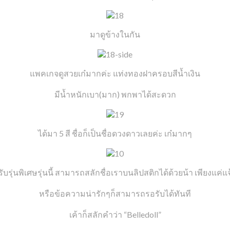
มาดูข้างในกัน
แพคเกจดูสวยเก๋มากค่ะ แท่งทองฝาครอบสีน้ำเงิน
มีน้ำหนักเบา(มาก) พกพาได้สะดวก
ได้มา 5 สี ชื่อก็เป็นชื่อดวงดาวเลยค่ะ เก๋มากๆ
ับรุ่นพิเศษรุ่นนี้ สามารถสลักชื่อเราบนลิปสติกได้ด้วยน้า เพียงแค่แจ้
หรือข้อความน่ารักๆก็สามารถรอรับได้ทันที
เค้าก็สลักคำว่า “Belledoll”