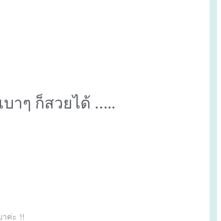
เบาๆ ก็สวยได้ …..
บาค่ะ !!