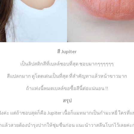
สี Jupiter
เป็นลิปสติกสีที่เบลล์ชอบที่สุด ชอบมากๆๆๆๆๆๆ
สีแปลกมาก ดูโดดเด่นเป็นที่สุด ที่สำคัญทาแล้วหน้าขาวมาก
ถ้าแท่งนี้หมดเบลล์ขอซื้อสีนี้ต่อแน่นอน !!
สรุป
ังค่ะ แต่ถ้าชอบสุดก็คือ Jupiter เนื้อก็แมทมากเป็นกำมะหยี่ ใคร
ล้วสวยต้องบำรุงปากให้ชุ่มชื่นก่อน แนะนำวาสลีนโบกไว้เลยค่ะก่