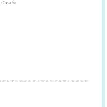
างวันนะจ๊ะ