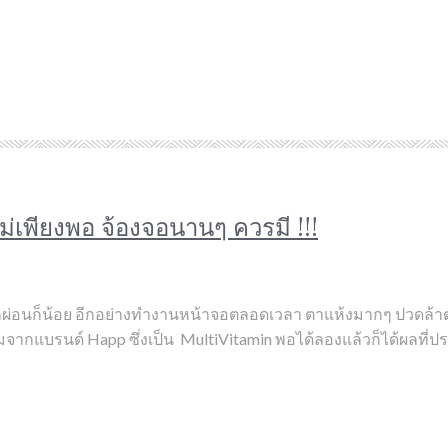
ม่เพียงพอ จ้องจอนานๆ ควรมี !!!
ักผ่อนก็น้อย อีกอย่างทำงานหน้าจอตลอดเวลา ตาแห้งมากๆ ปวดล้าตล
สริมจากแบรนด์ Happ ซึ่งเป็น MultiVitamin พอได้ลองแล้วก็ได้ผลที่ป