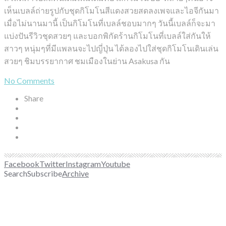
เห็นเบลล์ถ่ายรูปกับชุดกิโมโนสีแดงสวยสดลงเพจและไอจีกันมา
เมื่อไม่นานมานี้ เป็นกิโมโนที่เบลล์ชอบมากๆ วันนี้เบลล์ก็จะมา
แบ่งปันรีวิวชุดสวยๆ และบอกพิกัดร้านกิโมโนที่เบลล์ใส่กันให้
สาวๆ หนุ่มๆที่มีแพลนจะไปญี่ปุ่น ได้ลองไปใส่ชุดกิโมโนเดินเล่น
สวยๆ ชิมบรรยากาศ ชมเมืองในย่าน Asakusa กัน
No Comments
Share
Facebook
Twitter
Instagram
Youtube
Search
Subscribe
Archive