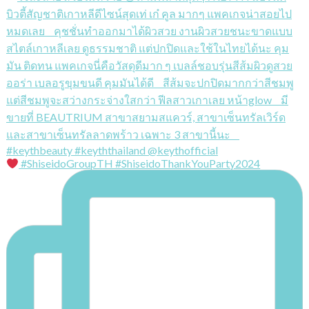
#ShiseidoGroupTH #ShiseidoThankYouParty2024