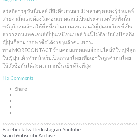
สวัสดีสาวๆ วันนี้เบลล์ มีสิ่งดีๆมาบอก !!! หลายๆ คนคงรู้ว่าเบลล์
สายตาสั้นและต้องใส่คอนแทคเลนส์เป็นประจำ แต่ทั้งนี้ทั้งนั้น
ขวัญใจเบลล์ขอให้ที่หนึ่งเป็นคอนแทคเลนส์ญี่ปุ่นค่ะ ใครที่เป็น
สาวกคอนแทคเลนส์ญี่ปุ่นเหมือนเบลล์ วันนี้ไม่ต้องบินไปไกลถึง
ญี่ปุ่นก็สามารถหาซื้อได้ง่ายๆแล้วค่ะ เพราะ
ทาง MORECONTACT ร้านคอนแทคเลนส์ออนไลน์ที่ใหญ่ที่สุด
ในญี่ปุ่น เค้าทำหน้าเว็บเป็นภาษาไทย เพื่อเอาใจลูกค้าคนไทย
ให้สั่งซื้อกันได้สะดวกมากขึ้น เย้ๆ ดีใจที่สุด
No Comments
Share
Facebook
Twitter
Instagram
Youtube
Search
Subscribe
Archive