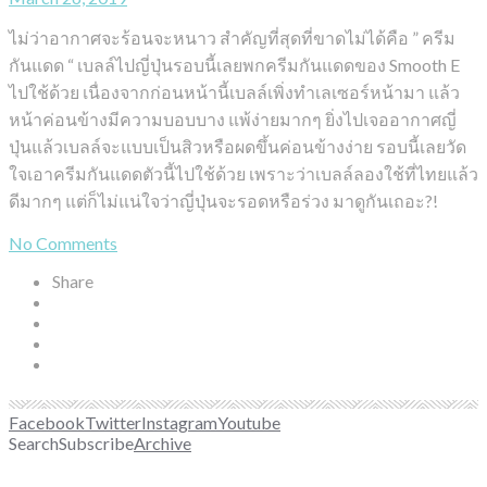
ไม่ว่าอากาศจะร้อนจะหนาว สำคัญที่สุดที่ขาดไม่ได้คือ ” ครีม
กันแดด “ เบลล์ไปญี่ปุ่นรอบนี้เลยพกครีมกันแดดของ Smooth E
ไปใช้ด้วย เนื่องจากก่อนหน้านี้เบลล์เพิ่งทำเลเซอร์หน้ามา แล้ว
หน้าค่อนข้างมีความบอบบาง แพ้ง่ายมากๆ ยิ่งไปเจออากาศญี่
ปุ่นแล้วเบลล์จะแบบเป็นสิวหรือผดขึ้นค่อนข้างง่าย รอบนี้เลยวัด
ใจเอาครีมกันแดดตัวนี้ไปใช้ด้วย เพราะว่าเบลล์ลองใช้ที่ไทยแล้ว
ดีมากๆ แต่ก็ไม่แน่ใจว่าญี่ปุ่นจะรอดหรือร่วง มาดูกันเถอะ?!
No Comments
Share
Facebook
Twitter
Instagram
Youtube
Search
Subscribe
Archive