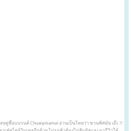
เลยดูชื่อแบรนด์ Chuanpisamai อ่านเป็นไทยว่า ชวนพิศมัย เอ๊ะ !!
เฟ่สไตล์วินเทจอีกด้วย ไม่รอช้าต้องไปสัมผัสและมารีวิวให้