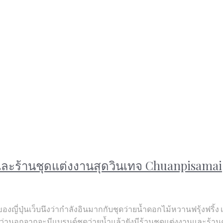
่และร้านชุดแต่งงานสุดวินเทจ Chuanpisamai
องญี่ปุ่นเว็บนึงว่ากำลังอินมากกับชุดว่ายน้ำดอกไม้หวานฟรุ้งฟริ้ง 
่านอกจากจะมีแบรนด์ชุดว่ายน้ำแล้วยังมีร้านชุดแต่งงานและร้านคา